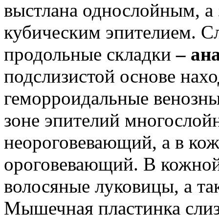
выстлана однослойным, а
кубическим эпителием. Сл
продольные складки
– ан
подслизистой основе нах
геморроидальные венозны
зоне эпителий многослой
неороговевающий, а в ко
ороговевающий. В кожной
волосяные луковицы, а та
Мышечная пластинка слиз