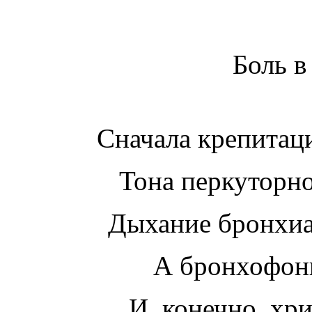
Боль в
Сначала крепитац
Тона перкуторно
Дыхание бронхиа
А бронхофони
И. конечно, хри