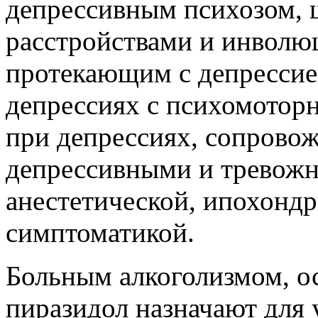
депрессивным психозом,
расстройствами и инволю
протекающим с депрессие
депрессиях с психомотор
при депрессиях, сопрово
депрессивными и тревож
анестетической, ипохонд
симптоматикой.
Больным алкоголизмом, о
пиразидол назначают для