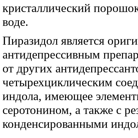
кристаллический порошок
воде.
Пиразидол является ориг
антидепрессивным препара
от других антидепрессанто
четырехциклическим соед
индола, имеющее элементы
серотонином, а также с р
конденсированными индо