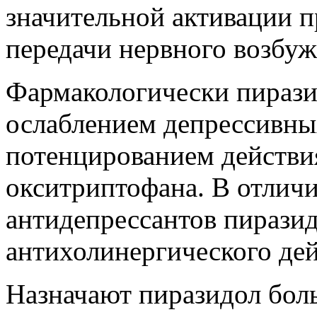
значительной активации 
передачи нервного возбу
Фармакологически пирази
ослаблением депрессивны
потенцированием действия
окситриптофана. В отлич
антидепрессантов пиразид
антихолинергического дей
Назначают пиразидол бол