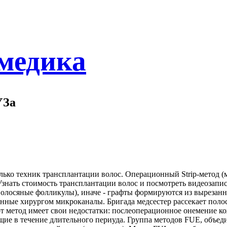
 медика
УЗа
ько техник трансплантации волос. Операционный Strip-метод (
знать стоимость трансплантации волос и посмотреть видеозапи
волосяные фолликулы), иначе - графты формируются из вырезан
нные хирургом микроканалы. Бригада медсестер рассекает поло
от метод имеет свои недостатки: послеоперационное онемение ко
щие в течение длительного периуда. Группа методов FUE, объе