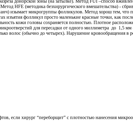
разреза донорской зоны (на затылке). Метод FUI –способ вживле
 Метод HFE (методика безхирургического вмешательства) - сбрив
панч) изымает микрогруппы фолликулов. Метод хорош тем, что 
тах изъятия фолликул просто маленькие красные точки, как после
льность кожи головы сохраняется полностью. Плотное располо
микроотверстий для пересадки от одного миллиметра до 1,5 мм
лько волос (обычно до четырех). Нарушение кровообращения в 
фтов, если хирург “переборщит” с плотностью нанесения микроо