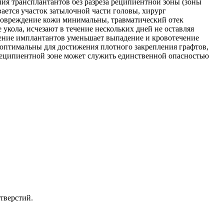
ния трансплантантов без разреза реципиентной зоны (зоны
ается участок затылочной части головы, хирург
повреждение кожи минимальны, травматический отек
 укола, исчезают в течение нескольких дней не оставляя
жение имплантантов уменьшает выпадение и кровотечение
 оптимальны для достижения плотного закрепления графтов,
реципиентной зоне может служить единственной опасностью
тверстий.