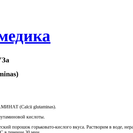
 медика
УЗа
inas)
НАТ (Calcii glutaminas).
лутаминовой кислоты.
ский порошок горьковато-кислого вкуса. Растворим в воде, нерас
С в течение 30 мин.