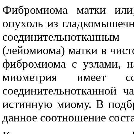
Фибромиома матки или
опухоль из гладкомышеч
соединительноткан
(лейомиома) матки в чисто
фибромиома с узлами, н
миометрия имеет с
соединительнотканной ч
истинную миому. В под
данное соотношение соста