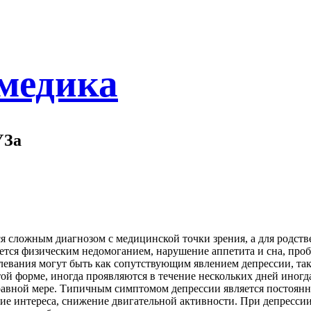
 медика
УЗа
ся сложным диагнозом с медицинской точки зрения, а для родст
ется физическим недомоганием, нарушение аппетита и сна, про
левания могут быть как сопутствующим явлением депрессии, та
той форме, иногда проявляются в течение нескольких дней иног
авной мере. Типичным симптомом депрессии является постоянно
вие интереса, снижение двигательной активности. При депресси