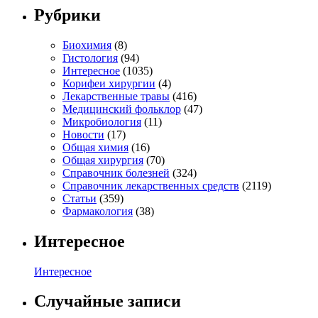
Рубрики
Биохимия
(8)
Гистология
(94)
Интересное
(1035)
Корифеи хирургии
(4)
Лекарственные травы
(416)
Медицинский фольклор
(47)
Микробиология
(11)
Новости
(17)
Общая химия
(16)
Общая хирургия
(70)
Справочник болезней
(324)
Справочник лекарственных средств
(2119)
Статьи
(359)
Фармакология
(38)
Интересное
Интересное
Случайные записи