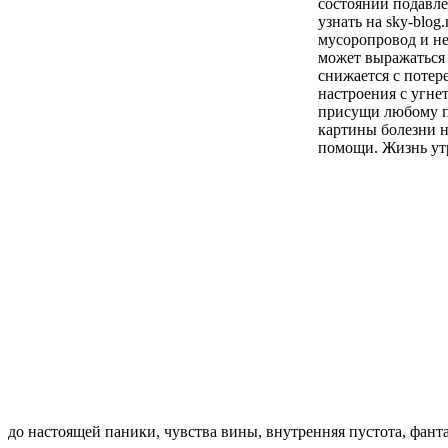
состоянии подавле
узнать на sky-blo
мусоропровод и не
может выражаться
снижается с потер
настроения с угне
присущи любому пс
картины болезни н
помощи. Жизнь утр
до настоящей паники, чувства вины, внутренняя пустота, фанта