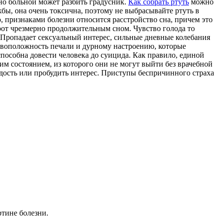
но больной может разбить градусник.
Как собрать ртуть
можно
жбы, она очень токсична, поэтому не выбрасывайте ртуть в
, признаками болезни относится расстройство сна, причем это
от чрезмерно продолжительным сном. Чувство голода то
. Пропадает сексуальный интерес, сильные дневные колебания
ивоположность печали и дурному настроению, которые
пособна довести человека до суицида. Как правило, единой
им состоянием, из которого они не могут выйти без врачебной
дость или пробудить интерес. Приступы беспричинного страха
ртине болезни.